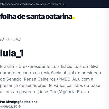
Pular para o conteúdo
Informação com credibilidade. Notícias em movimento.
folha de santa catarina
Abrir 
Início
lula_1
lula_1
Brasília - O ex-presidente Luiz Inácio Lula da Silva
durante encontro na residência oficial do presidente
do Senado, Renan Calheiros (PMDB-AL), com a
presença de senadores de vários partidos da base
aliada ao governo. (José Cruz/Agência Brasil)
Por Divulgação Nacional
06/02/2019