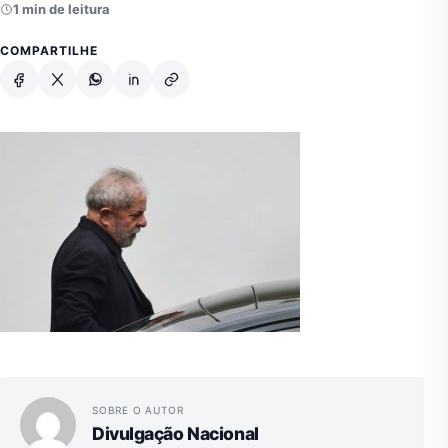
1 min de leitura
COMPARTILHE
Facebook
X
Whatsapp
Linkedin
Copiar link
SOBRE O AUTOR
Divulgação Nacional