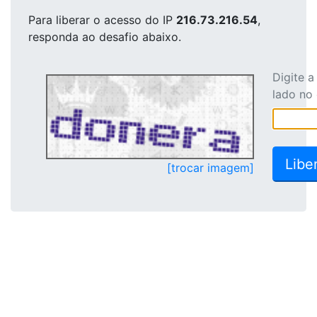
Para liberar o acesso
do IP
216.73.216.54
,
responda ao desafio abaixo.
Digite 
lado no
[trocar imagem]