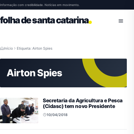
Pular para o conteúdo
Informação com credibilidade. Notícias em movimento.
folha de santa catarina
Abrir 
Início
Etiqueta: Airton Spies
Airton Spies
Secretaria da Agricultura e Pesca
(Cidasc) tem novo Presidente
10/04/2018