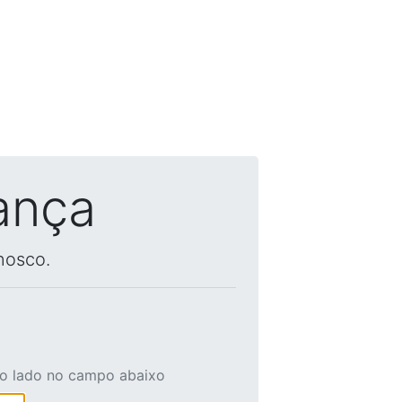
ança
nosco.
ao lado no campo abaixo