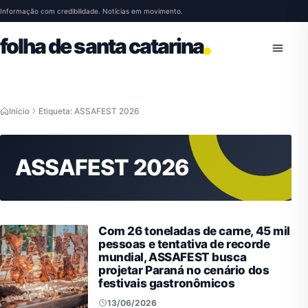
Pular para o conteúdo
Informação com credibilidade. Notícias em movimento.
folha de santa catarina
Abrir 
Início
Etiqueta: ASSAFEST 2026
ASSAFEST 2026
Com 26 toneladas de carne, 45 mil
pessoas e tentativa de recorde
mundial, ASSAFEST busca
projetar Paraná no cenário dos
festivais gastronômicos
13/06/2026