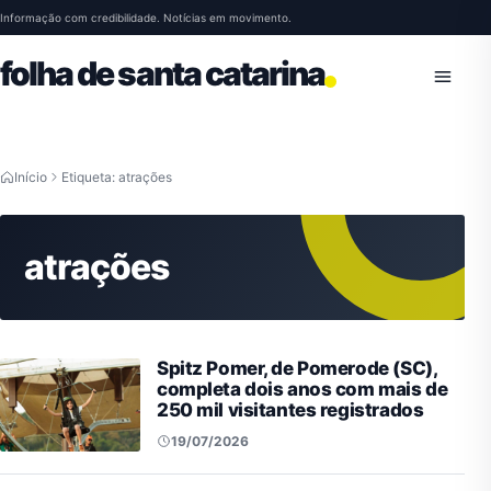
Pular para o conteúdo
Informação com credibilidade. Notícias em movimento.
folha de santa catarina
Abrir 
Início
Etiqueta: atrações
atrações
Spitz Pomer, de Pomerode (SC),
completa dois anos com mais de
250 mil visitantes registrados
19/07/2026