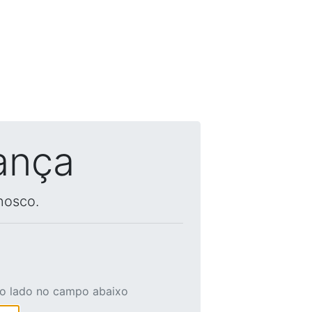
ança
nosco.
ao lado no campo abaixo