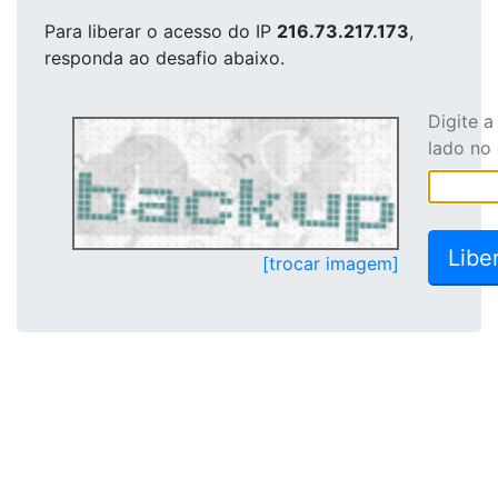
Para liberar o acesso
do IP
216.73.217.173
,
responda ao desafio abaixo.
Digite 
lado no
[trocar imagem]