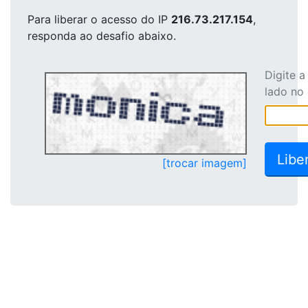
Para liberar o acesso
do IP
216.73.217.154
,
responda ao desafio abaixo.
Digite 
lado no
[trocar imagem]