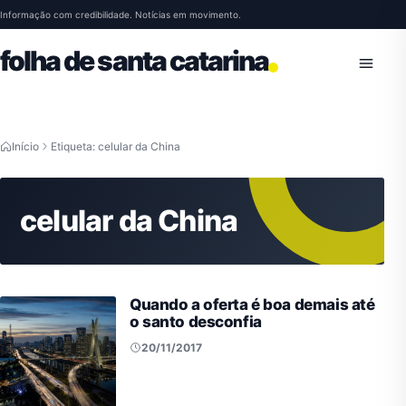
Pular para o conteúdo
Informação com credibilidade. Notícias em movimento.
folha de santa catarina
Abrir 
Início
Etiqueta: celular da China
celular da China
Quando a oferta é boa demais até
o santo desconfia
20/11/2017