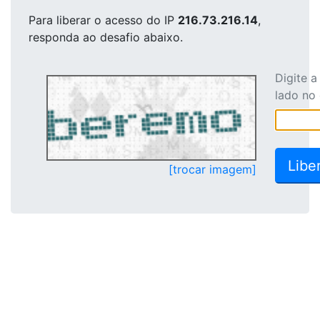
Para liberar o acesso
do IP
216.73.216.14
,
responda ao desafio abaixo.
Digite 
lado no
[trocar imagem]