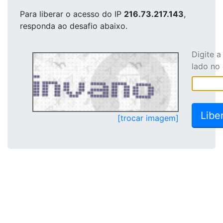
Para liberar o acesso
do IP
216.73.217.143
,
responda ao desafio abaixo.
Digite 
lado no
[trocar imagem]