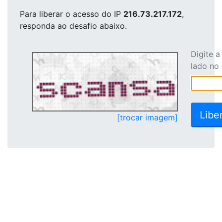
Para liberar o acesso
do IP
216.73.217.172
,
responda ao desafio abaixo.
Digite 
lado no
[trocar imagem]