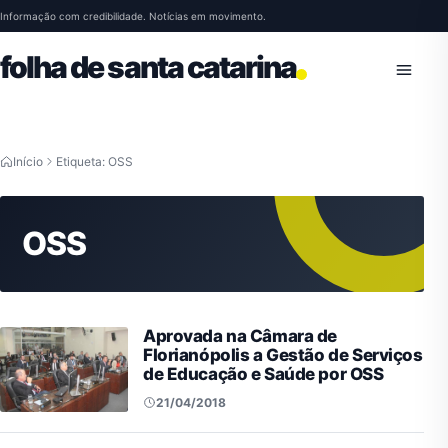
Pular para o conteúdo
Informação com credibilidade. Notícias em movimento.
folha de santa catarina
Abrir 
Início
Etiqueta: OSS
OSS
Aprovada na Câmara de
Florianópolis a Gestão de Serviços
de Educação e Saúde por OSS
21/04/2018