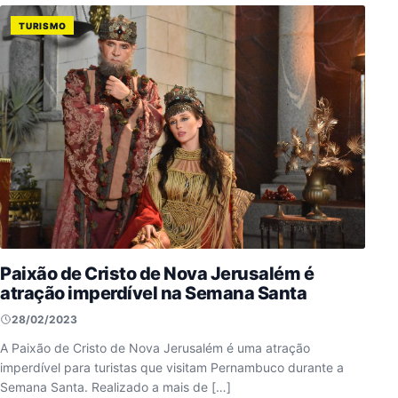
TURISMO
Paixão de Cristo de Nova Jerusalém é
atração imperdível na Semana Santa
28/02/2023
A Paixão de Cristo de Nova Jerusalém é uma atração
imperdível para turistas que visitam Pernambuco durante a
Semana Santa. Realizado a mais de […]