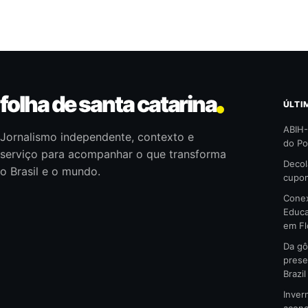
folha de santa catarina
ÚLTI
ABIH-
Jornalismo independente, contexto e
do Po
serviço para acompanhar o que transforma
Decol
o Brasil e o mundo.
cupom
Conex
Educa
em Fl
Da gô
prese
Brazi
Inver