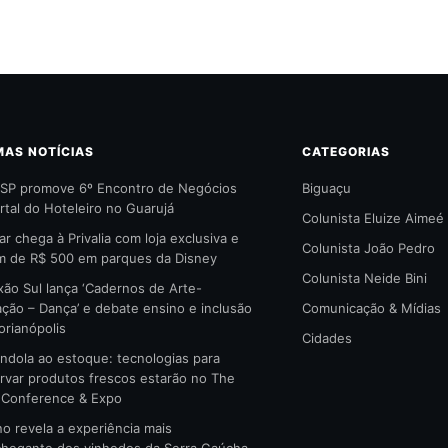
MAS NOTÍCIAS
CATEGORIAS
SP promove 6º Encontro de Negócios
Biguaçu
rtal do Hoteleiro no Guarujá
Colunista Eluize Aimeé
ar chega à Privalia com loja exclusiva e
Colunista João Pedro
 de R$ 500 em parques da Disney
Colunista Neide Bini
ão Sul lança ‘Cadernos de Arte-
ção – Dança’ e debate ensino e inclusão
Comunicação & Mídias
orianópolis
Cidades
ndola ao estoque: tecnologias para
rvar produtos frescos estarão no The
l Conference & Expo
no revela a experiência mais