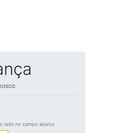
ança
nosco.
ao lado no campo abaixo