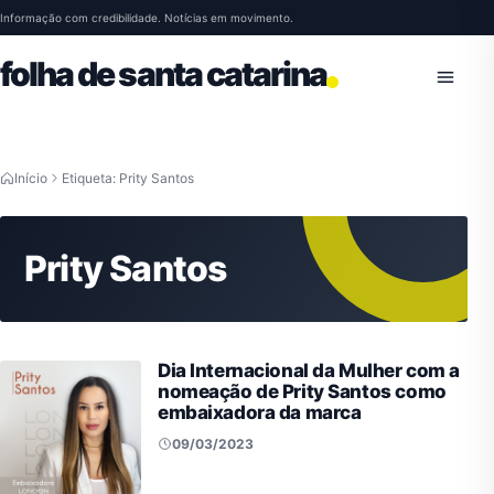
Pular para o conteúdo
Informação com credibilidade. Notícias em movimento.
folha de santa catarina
Abrir 
Início
Etiqueta: Prity Santos
Prity Santos
Dia Internacional da Mulher com a
nomeação de Prity Santos como
embaixadora da marca
09/03/2023