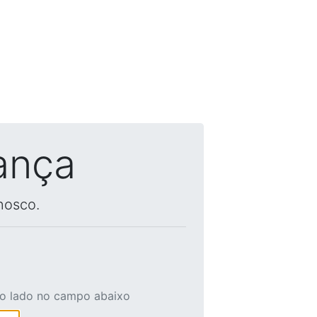
ança
nosco.
ao lado no campo abaixo