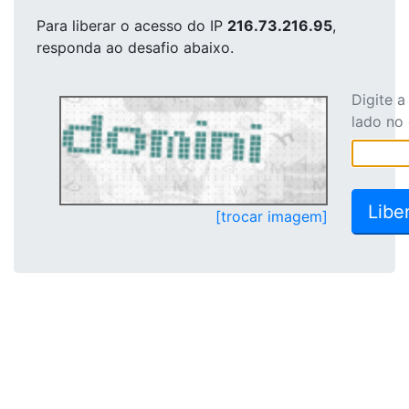
Para liberar o acesso
do IP
216.73.216.95
,
responda ao desafio abaixo.
Digite 
lado no
[trocar imagem]