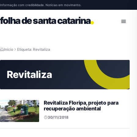
Pular para o conteúdo
Informação com credibilidade. Notícias em movimento.
folha de santa catarina
Abrir 
Início
Etiqueta: Revitaliza
Revitaliza
Revitaliza Floripa, projeto para
recuperação ambiental
30/11/2018