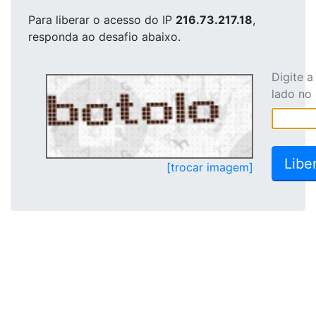
Para liberar o acesso
do IP
216.73.217.18
,
responda ao desafio abaixo.
Digite 
lado no
[trocar imagem]