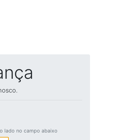
ança
nosco.
ao lado no campo abaixo