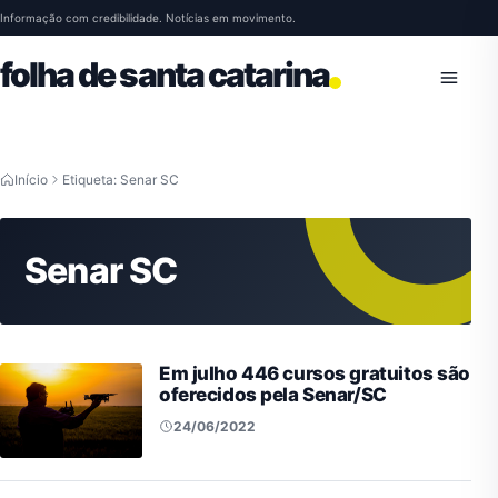
Pular para o conteúdo
Informação com credibilidade. Notícias em movimento.
folha de santa catarina
Abrir 
Início
Etiqueta: Senar SC
Senar SC
Em julho 446 cursos gratuitos são
oferecidos pela Senar/SC
24/06/2022