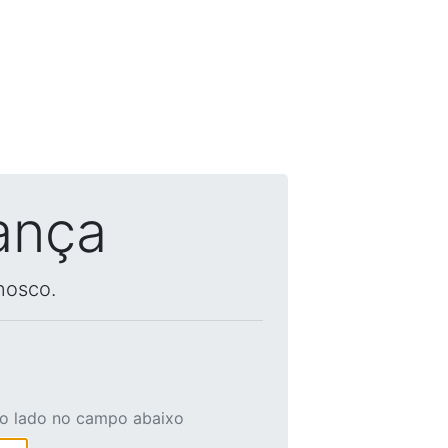
ança
nosco.
ao lado no campo abaixo