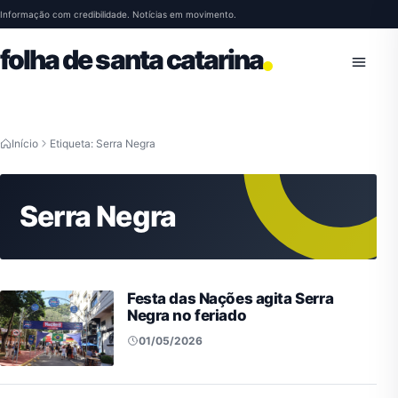
Pular para o conteúdo
Informação com credibilidade. Notícias em movimento.
folha de santa catarina
Abrir 
Início
Etiqueta: Serra Negra
Serra Negra
Festa das Nações agita Serra
Negra no feriado
01/05/2026