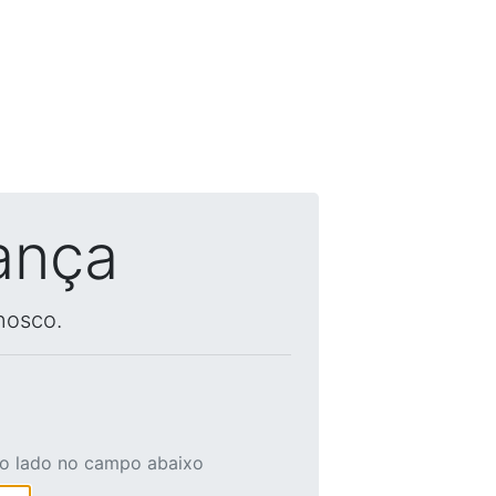
ança
nosco.
ao lado no campo abaixo