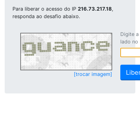
Para liberar o acesso
do IP
216.73.217.18
,
responda ao desafio abaixo.
Digite 
lado no
[trocar imagem]