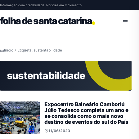
Pular para o conteúdo
Informação com credibilidade. Notícias em movimento.
folha de santa catarina
Abrir 
Início
Etiqueta: sustentabilidade
sustentabilidade
Expocentro Balneário Camboriú
Júlio Tedesco completa um ano e
se consolida como o mais novo
destino de eventos do sul do País
11/06/2023