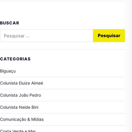
BUSCAR
Pesquisar por:
CATEGORIAS
Biguaçu
Colunista Eluize Aimeé
Colunista João Pedro
Colunista Neide Bini
Comunicação & Mídias
Costa Verde e Mar