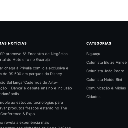
MAS NOTÍCIAS
CATEGORIAS
SP promove 6º Encontro de Negócios
Biguaçu
rtal do Hoteleiro no Guarujá
Colunista Eluize Aimeé
ar chega à Privalia com loja exclusiva e
Colunista João Pedro
 de R$ 500 em parques da Disney
Colunista Neide Bini
ão Sul lança ‘Cadernos de Arte-
ção – Dança’ e debate ensino e inclusão
Comunicação & Mídias
orianópolis
Cidades
ndola ao estoque: tecnologias para
rvar produtos frescos estarão no The
l Conference & Expo
no revela a experiência mais