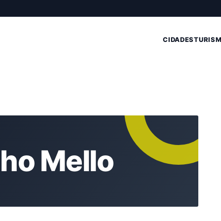
CIDADES
TURIS
ho Mello