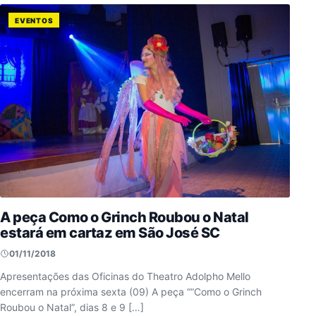
EVENTOS
A peça Como o Grinch Roubou o Natal
estará em cartaz em São José SC
01/11/2018
Apresentações das Oficinas do Theatro Adolpho Mello
encerram na próxima sexta (09) A peça ““Como o Grinch
Roubou o Natal”, dias 8 e 9 […]