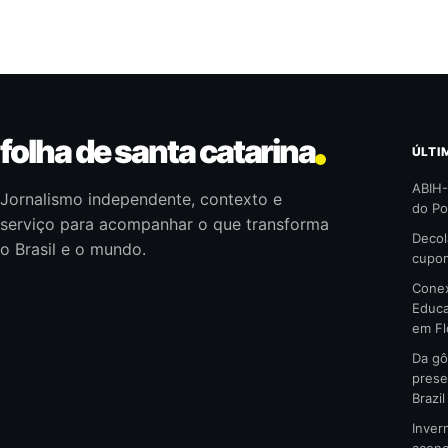
folha de santa catarina
ÚLTI
ABIH-
Jornalismo independente, contexto e
do Po
serviço para acompanhar o que transforma
Decol
o Brasil e o mundo.
cupom
Conex
Educa
em Fl
Da gô
prese
Brazi
Inver