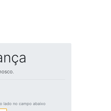
ança
nosco.
ao lado no campo abaixo