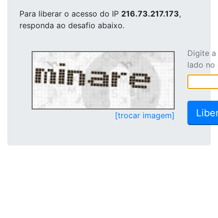
Para liberar o acesso
do IP
216.73.217.173
,
responda ao desafio abaixo.
Digite 
lado no
[trocar imagem]