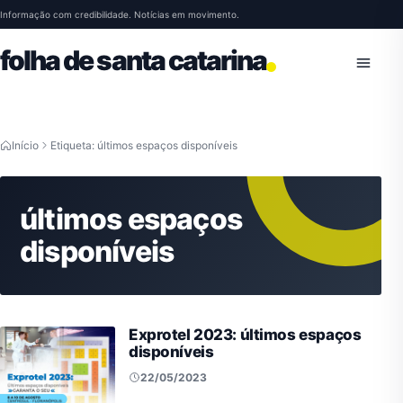
Pular para o conteúdo
Informação com credibilidade. Notícias em movimento.
folha de santa catarina
Abrir 
Início
Etiqueta: últimos espaços disponíveis
últimos espaços
disponíveis
Exprotel 2023: últimos espaços
disponíveis
22/05/2023