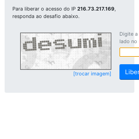
Para liberar o acesso
do IP
216.73.217.169
,
responda ao desafio abaixo.
Digite 
lado no
[trocar imagem]