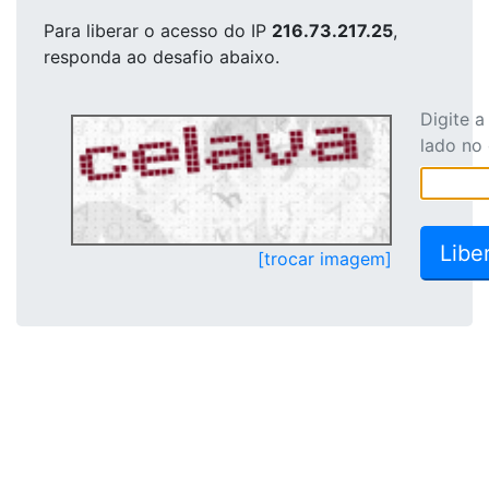
Para liberar o acesso
do IP
216.73.217.25
,
responda ao desafio abaixo.
Digite 
lado no
[trocar imagem]