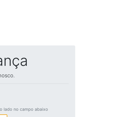
ança
nosco.
ao lado no campo abaixo