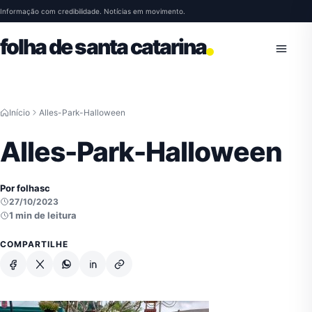
Pular para o conteúdo
Informação com credibilidade. Notícias em movimento.
folha de santa catarina
Abrir 
Início
Alles-Park-Halloween
Alles-Park-Halloween
Por folhasc
27/10/2023
1 min de leitura
COMPARTILHE
Facebook
X
Whatsapp
Linkedin
Copiar link