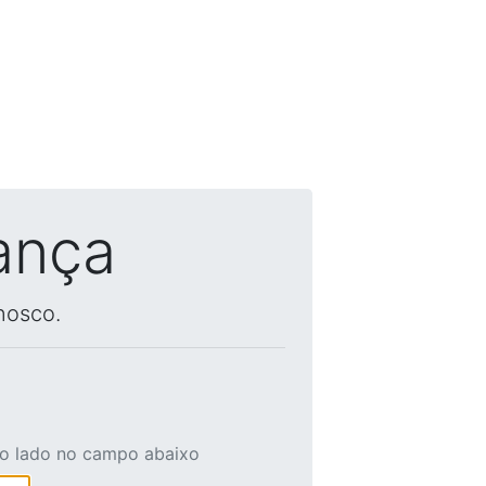
ança
nosco.
ao lado no campo abaixo