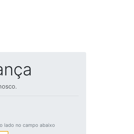
ança
nosco.
ao lado no campo abaixo