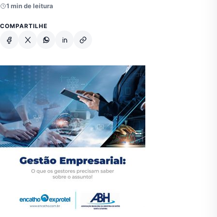
1 min de leitura
COMPARTILHE
Facebook
X
Whatsapp
Linkedin
Copiar link