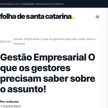
Pular para o conteúdo
Informação com credibilidade. Notícias em movimento.
folha de santa catarina
Abrir 
Gestão Empresarial O que os gestores precisam saber sobre o
Início
assunto!
Gestão Empresarial O
que os gestores
precisam saber sobre
o assunto!
Por redacao
03/03/2023