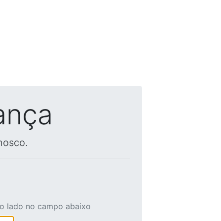
ança
nosco.
ao lado no campo abaixo