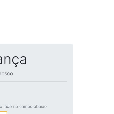
ança
nosco.
ao lado no campo abaixo